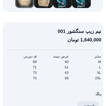
نیم زیپ سنگشور 001
1,640,000
تومان
سایز
عرض سینه
قد دورس
69
60
M
71
61
L
73
63
XL
75
65
2XL
رنگ
بادمجونی