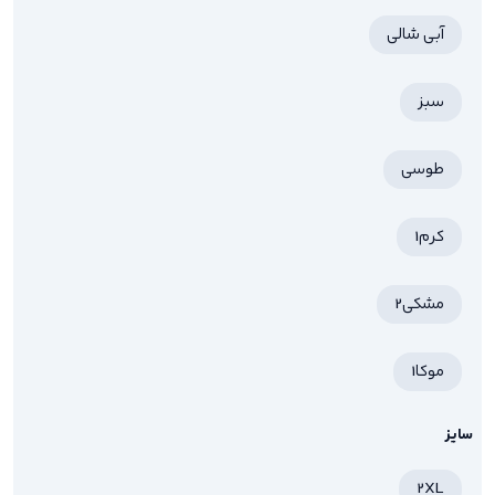
آبی شالی
سبز
طوسی
کرم1
مشکی2
موکا1
سایز
2XL