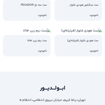
ست سنگشور هودی شلوار
ست سه نخ PEGADOR
ناموجود
ناموجود
ست هودی شلوار (فیتیله‌ای)
ست نیم زیپ star
ناموجود
ناموجود
ابـــولـــدیــــور
تهران، رباط کریم، خیابان نیروی انتظامی، انتظام ۵