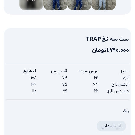
ست سه نخ TRAP
1,790,000
تومان
سایز
عرض سینه
قد دورس
قدشلوار
لارج
62
74
108
ایکس لارج
64
75
109
دوایکس لارج
66
76
110
رنگ
آبی آسمانی