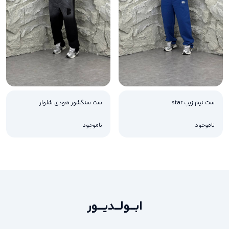
ست نیم زیپ star
ست سنگشور هودی شلوار
ناموجود
ناموجود
ابـــولـــدیــــور