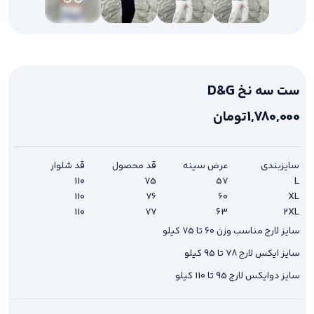
ست سه نخ D&G
1,780,000
تومان
سایزبندی
عرض سینه
قد محصول
قد شلوار
110
75
57
L
110
76
60
XL
110
77
63
2XL
سایز لارج مناسب وزن 60 تا 75 کیلو
سایز ایکس لارج 78 تا 95‌ کیلو
سایز دوایکس لارج 95 تا 110 کیلو