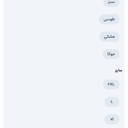
سبز
طوسی
مشکی
موکا
سایز
2XL
L
xl