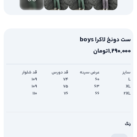
ست دونخ لاکرا boys
1,290,000
تومان
سایز
عرض سینه
قد دورس
قد شلوار
109
74
60
L
109
75
63
XL
110
76
66
2XL
رنگ