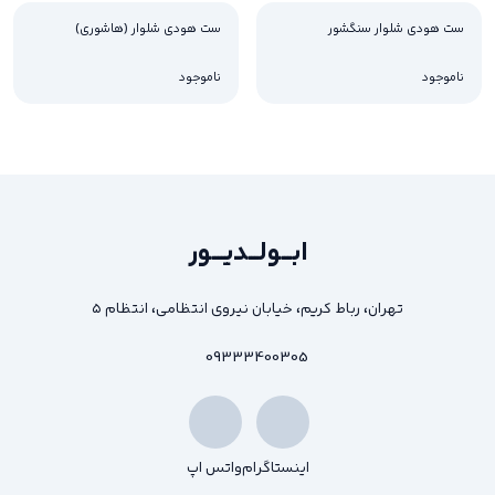
ست هودی شلوار سنگشور
ست هودی شلوار (هاشوری)
ناموجود
ناموجود
ابـــولـــدیــــور
تهران، رباط کریم، خیابان نیروی انتظامی، انتظام ۵
09333400305
اینستاگرام
واتس اپ