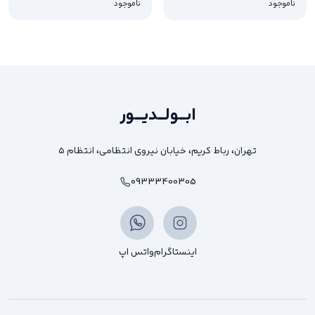
ناموجود
ناموجود
ابـــولـــدیــــور
تهران، رباط کریم، خیابان نیروی انتظامی، انتظام ۵
09333400305
اینستاگرام
واتس اپ