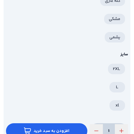
کله غازی
مشکی
یشمی
سایز
2XL
L
xl
افزودن به سبد خرید
ست