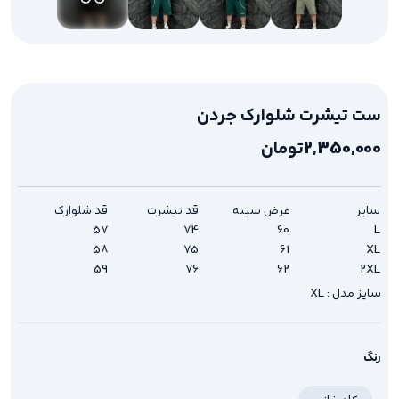
ست تیشرت شلوارک جردن
2,350,000
تومان
سایز
عرض سینه
قد تیشرت
قد شلوارک
57
74
60
L
58
75
61
XL
59
76
62
2XL
سایز مدل : XL
رنگ